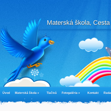
Materská škola, Cesta 
Úvod
Materská škola »
Tlačivá
Fotogaléria »
Kontakt
Rada
cookies
Jedálny lístok
Cookie Policy