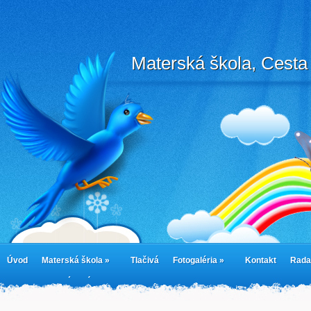
Materská škola, Cesta 
Úvod
Materská škola »
Tlačivá
Fotogaléria »
Kontakt
Rada
cookies
Jedálny lístok
Cookie Policy