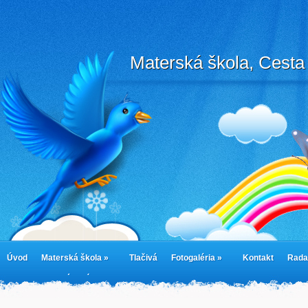
Materská škola, Cesta 
Úvod
Materská škola »
Tlačivá
Fotogaléria »
Kontakt
Rada
cookies
Jedálny lístok
Cookie Policy