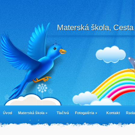
Materská škola, Cesta 
Úvod
Materská škola »
Tlačivá
Fotogaléria »
Kontakt
Rada
cookies
Jedálny lístok
Cookie Policy