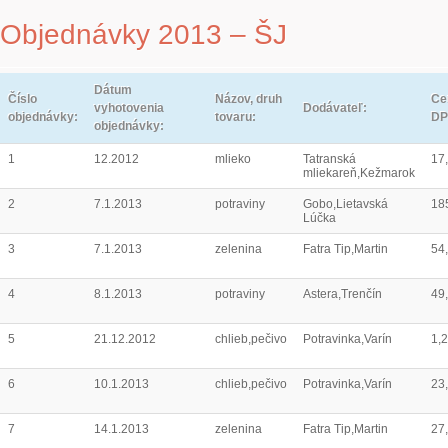
Objednávky 2013 – ŠJ
Dátum
Číslo
Názov, druh
Ce
vyhotovenia
Dodávateľ:
objednávky:
tovaru:
DP
objednávky:
1
12.2012
mlieko
Tatranská
17
mliekareň,Kežmarok
2
7.1.2013
potraviny
Gobo,Lietavská
18
Lúčka
3
7.1.2013
zelenina
Fatra Tip,Martin
54
4
8.1.2013
potraviny
Astera,Trenčín
49
5
21.12.2012
chlieb,pečivo
Potravinka,Varín
1,
6
10.1.2013
chlieb,pečivo
Potravinka,Varín
23
7
14.1.2013
zelenina
Fatra Tip,Martin
27