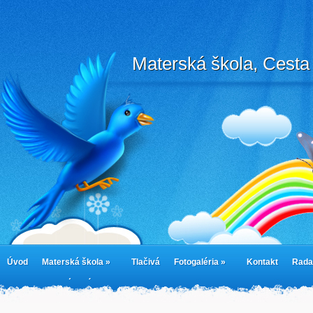
Materská škola, Cesta 
Úvod
Materská škola »
Tlačivá
Fotogaléria »
Kontakt
Rada
cookies
Jedálny lístok
Cookie Policy