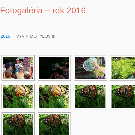
Fotogaléria – rok 2016
2016
»
VÝVIN MOTÝĽOV III