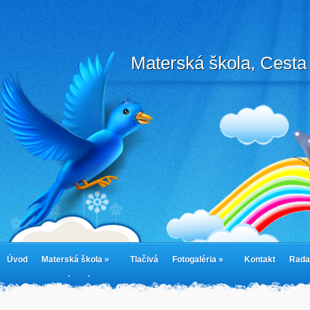
Materská škola, Cesta 
Úvod
Materská škola »
Tlačivá
Fotogaléria »
Kontakt
Rada
cookies
Jedálny lístok
Cookie Policy