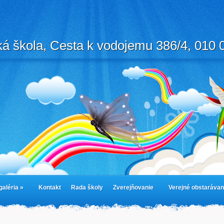
á škola, Cesta k vodojemu 386/4, 010 0
galéria »
Kontakt
Rada školy
Zverejňovanie
Verejné obstarávan