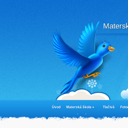
Matersk
Úvod
Materská škola »
Tlačivá
Foto
cookies
Jedálny lístok
Cookie Policy