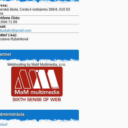
resa:
erská škola, Cesta k vodojemu 386/4, 010 03
ina
efónne číslo:
/566 71 89
ail:
.budatin@gmail.com
diteľ (-ka):
oslava Rybáriková
artner
Webhosting by MaM Multimedia, s.r.o.
dministrácia
hlásiť