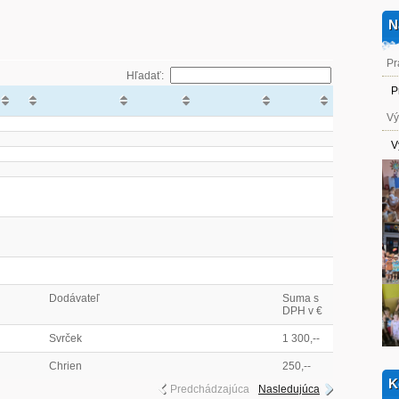
N
Pr
Hľadať:
P
Vý
V
Dodávateľ
Suma s
DPH v €
Svrček
1 300,--
Chrien
250,--
K
Predchádzajúca
Nasledujúca