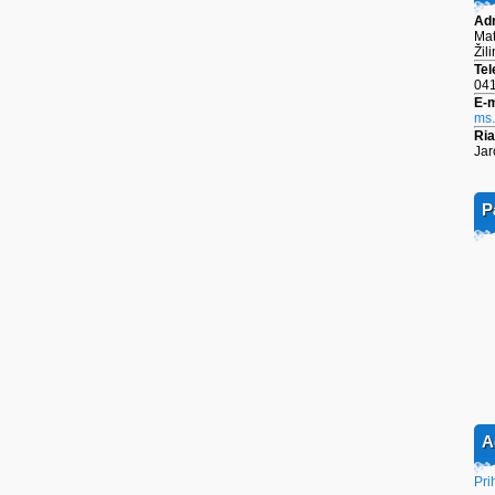
Ad
Mat
Žil
Tel
041
E-m
ms
Ria
Jar
P
A
Pri