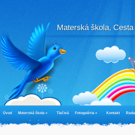
Materská škola, Cesta 
Úvod
Materská škola »
Tlačivá
Fotogaléria »
Kontakt
Rada
cookies
Jedálny lístok
Cookie Policy