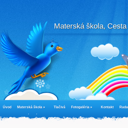
Materská škola, Cesta 
Úvod
Materská škola »
Tlačivá
Fotogaléria »
Kontakt
Rada
cookies
Jedálny lístok
Cookie Policy