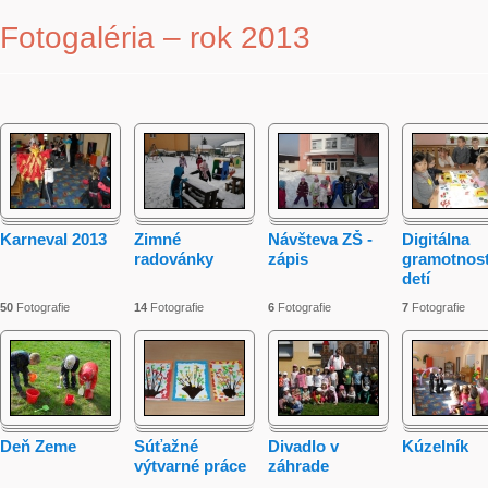
Fotogaléria – rok 2013
Karneval 2013
Zimné
Návšteva ZŠ -
Digitálna
radovánky
zápis
gramotnos
detí
50
Fotografie
14
Fotografie
6
Fotografie
7
Fotografie
Deň Zeme
Súťažné
Divadlo v
Kúzelník
výtvarné práce
záhrade