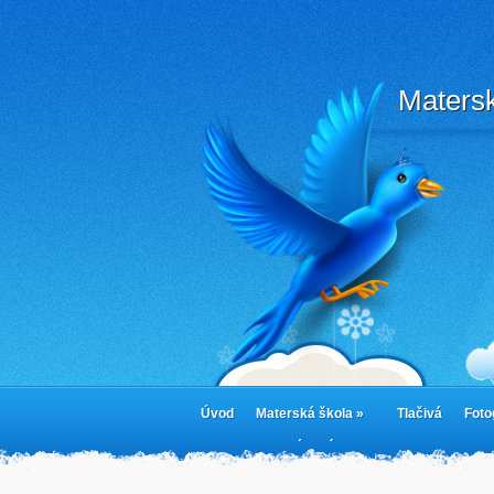
Matersk
Úvod
Materská škola »
Tlačivá
Foto
cookies
Jedálny lístok
Cookie Policy