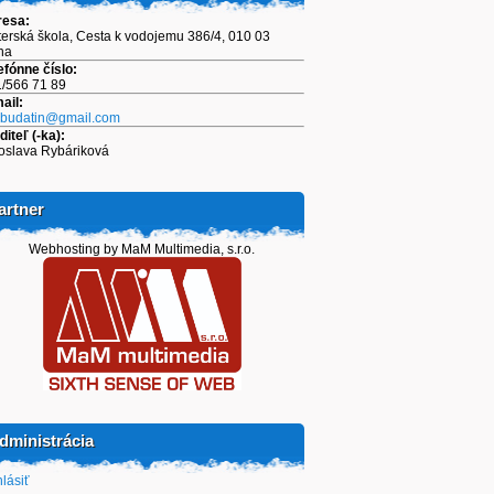
resa:
erská škola, Cesta k vodojemu 386/4, 010 03
ina
efónne číslo:
/566 71 89
ail:
.budatin@gmail.com
diteľ (-ka):
oslava Rybáriková
artner
Webhosting by MaM Multimedia, s.r.o.
dministrácia
hlásiť