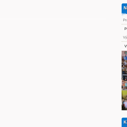
N
Pr
P
Vý
V
K