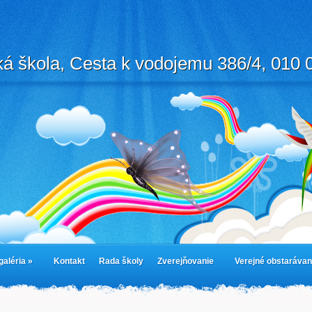
á škola, Cesta k vodojemu 386/4, 010 0
galéria »
Kontakt
Rada školy
Zverejňovanie
Verejné obstarávan