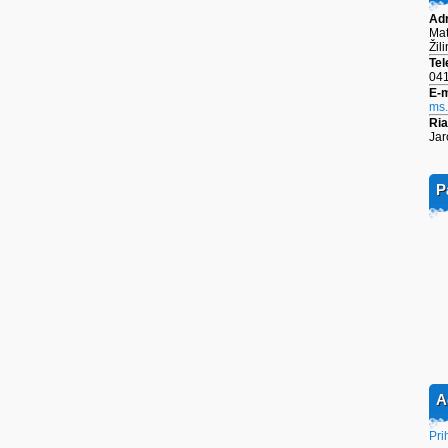
Ad
Mat
Žil
Tel
041
E-m
ms
Ria
Jar
P
A
Pri