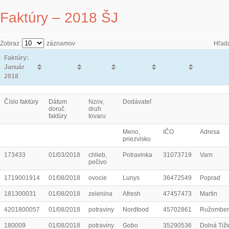
Faktúry – 2018 ŠJ
Zobraz
záznamov
Hľad
Faktúry:
Január
2018
Číslo faktúry
Dátum
Nzov,
Dodávateľ
doruč.
druh
faktúry
tovaru
Meno,
IČO
Adresa
priezvisko
173433
01/03/2018
chlieb,
Potravinka
31073719
Varn
pečivo
1719001914
01/08/2018
ovocie
Lunys
36472549
Poprad
181300031
01/08/2018
zelenina
Afresh
47457473
Martin
4201800057
01/08/2018
potraviny
Nordfood
45702861
Ružomber
180009
01/08/2018
potraviny
Gobo
35290536
Dolná Tiž