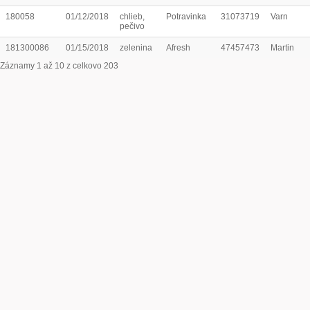
180058
01/12/2018
chlieb,
Potravinka
31073719
Varn
pečivo
181300086
01/15/2018
zelenina
Afresh
47457473
Martin
Záznamy 1 až 10 z celkovo 203