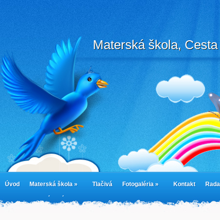
Materská škola, Cesta 
Úvod
Materská škola »
Tlačivá
Fotogaléria »
Kontakt
Rada
cookies
Jedálny lístok
Cookie Policy