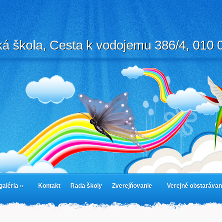
á škola, Cesta k vodojemu 386/4, 010 0
galéria »
Kontakt
Rada školy
Zverejňovanie
Verejné obstarávan