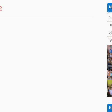
2
N
Pr
P
Vý
V
K