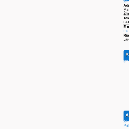
Ad
Mat
Žil
Tel
041
E-m
ms
Ria
Jar
P
A
Pri