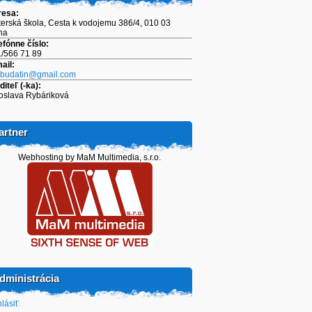
resa:
erská škola, Cesta k vodojemu 386/4, 010 03
ina
efónne číslo:
/566 71 89
ail:
.budatin@gmail.com
diteľ (-ka):
oslava Rybáriková
artner
Webhosting by MaM Multimedia, s.r.o.
dministrácia
hlásiť