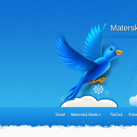
Matersk
Úvod
Materská škola »
Tlačivá
Foto
cookies
Jedálny lístok
Cookie Policy