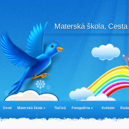
Materská škola, Cesta 
Úvod
Materská škola »
Tlačivá
Fotogaléria »
Kontakt
Rada
cookies
Jedálny lístok
Cookie Policy